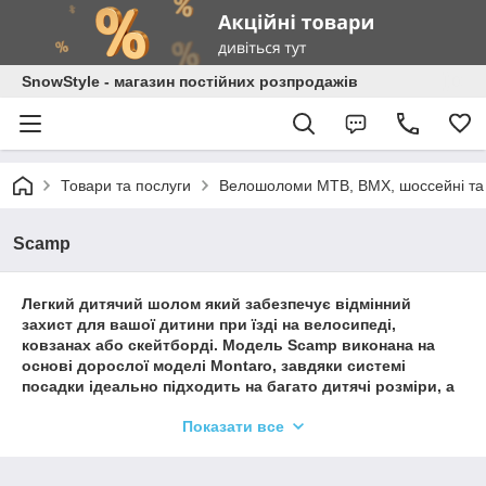
SnowStyle - магазин постійних розпродажів
Товари та послуги
Велошоломи MTB, BMX, шоссейні та д
Scamp
Легкий дитячий шолом який забезпечує відмінний
захист для вашої дитини при їзді на велосипеді,
ковзанах або скейтборді. Модель Scamp виконана на
основі дорослої моделі Montaro, завдяки системі
посадки ідеально підходить на багато дитячі розміри, а
якісна вентиляція допоможе дітям насолоджуватися
Показати все
своїми радощами без неприємного потовиділення. У
даній варіації передбачена додаткова технологія
захисту від ударів MIPS яка вбереже дитину від сильних